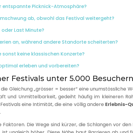
 für entspannte Picknick-Atmosphäre?
mschwung ab, obwohl das Festival weitergeht?
d oder Last Minute?
lerien an, während andere Standorte scheiterten?
sonst keine klassischen Konzerte?
 optimal erleben und vorbereiten?
 Festivals unter 5.000 Besuchern 
t die Gleichung „grösser = besser“ eine unumstössliche Wah
aft und Unmittelbarkeit, gedeiht häufig im kleineren
tivals eine Intimität, die eine völlig andere
Erlebnis-Q
.
 Faktoren. Die Wege sind kürzer, die Schlangen vor den 
, ist ungleich höher. Diese Nähe baut Barrieren ab und f