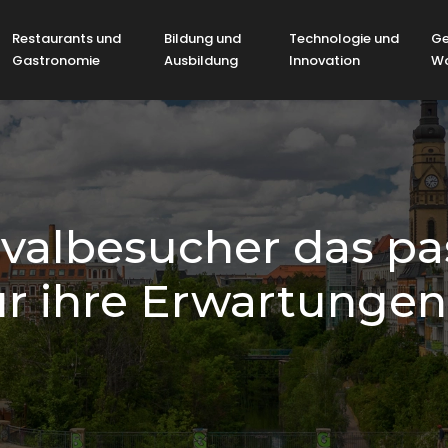
Restaurants und
Bildung und
Technologie und
Ge
Gastronomie
Ausbildung
Innovation
Wo
ivalbesucher das pa
ür ihre Erwartungen