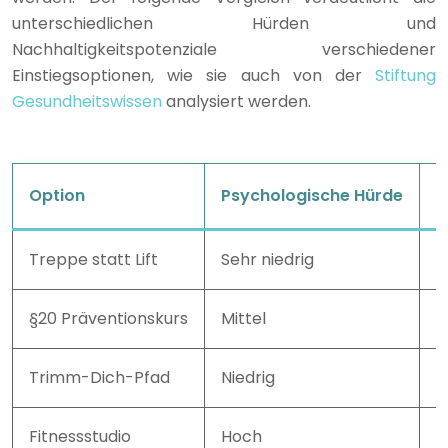
unterschiedlichen Hürden und
Nachhaltigkeitspotenziale verschiedener
Einstiegsoptionen, wie sie auch von der
Stiftung
Gesundheitswissen
analysiert werden.
Option
Psychologische Hürde
N
Treppe statt Lift
Sehr niedrig
S
§20 Präventionskurs
Mittel
H
Trimm-Dich-Pfad
Niedrig
M
Fitnessstudio
Hoch
N